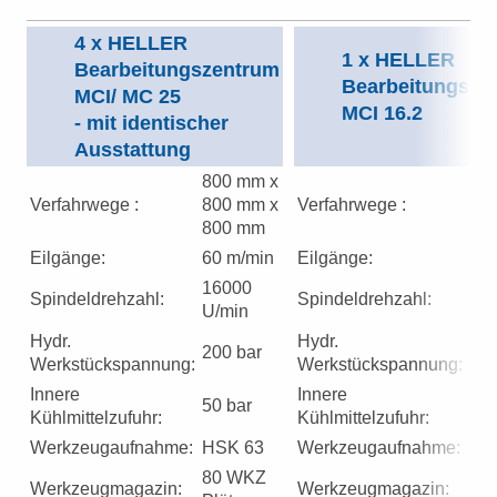
4 x HELLER
1 x HELLER
Bearbeitungszentrum
Bearbeitungsze
MCI/ MC 25
MCI 16.2
- mit identischer
Ausstattung
800 mm x
63
Verfahrwege :
800 mm x
Verfahrwege :
63
800 mm
63
Eilgänge:
60 m/min
Eilgänge:
90 
16000
16
Spindeldrehzahl:
Spindeldrehzahl:
U/min
U/
Hydr.
Hydr.
200 bar
opt
Werkstückspannung:
Werkstückspannung:
Innere
Innere
50 bar
50 
Kühlmittelzufuhr:
Kühlmittelzufuhr:
Werkzeugaufnahme:
HSK 63
Werkzeugaufnahme:
HS
80 WKZ
80
Werkzeugmagazin:
Werkzeugmagazin: